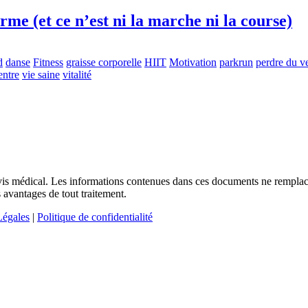
rme (et ce n’est ni la marche ni la course)
d
danse
Fitness
graisse corporelle
HIIT
Motivation
parkrun
perdre du v
entre
vie saine
vitalité
n avis médical. Les informations contenues dans ces documents ne rempla
 avantages de tout traitement.
Légales
|
Politique de confidentialité