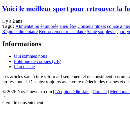
Voici le meilleur sport pour retrouver la fo
il y a 2 ans
Tags :
Alimentation équilibrée
Bien-être
Conseils fitness
course a pie
Régime alimentaire
Renforcement musculaire
Santé
souplesse
sport
v
Informations
Qui sommes-nous
Politique de cookies (UE)
Plan de site
Les articles sont à titre informatif seulement et ne constituent pas u
professionnel. Discutez toujours avec votre médecin des risques et des
© 2026 Nos-Cheveux.com |
L’équipe éditoriale
|
Contact
|
Mentions 
Gérer le consentement