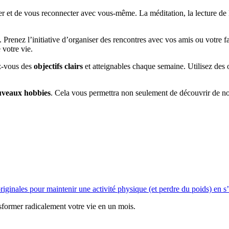
r et de vous reconnecter avec vous-même. La méditation, la lecture de l
. Prenez l’initiative d’organiser des rencontres avec vos amis ou votre 
 votre vie.
ez-vous des
objectifs clairs
et atteignables chaque semaine. Utilisez des
uveaux hobbies
. Cela vous permettra non seulement de découvrir de no
riginales pour maintenir une activité physique (et perdre du poids) en s
sformer radicalement votre vie en un mois.