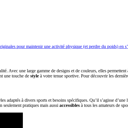
riginales pour maintenir une activité physique (et perdre du poids) en s
onnalité. Avec une large gamme de designs et de couleurs, elles permetten
ent une touche de
style
à votre tenue sportive. Pour découvrir les derni
es adaptés à divers sports et besoins spécifiques. Qu’il s’agisse d’une 
non seulement pratiques mais aussi
accessibles
à tous les amateurs de spor