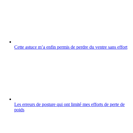
Cette astuce m’a enfin permis de perdre du ventre sans effort
Les erreurs de posture qui ont limité mes efforts de perte de
poids