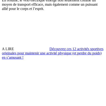
En résumé, le vélo électrique émerge non seulement comme un
moyen de transport efficace, mais également comme un puissant
allié pour le corps et l’esprit.
A LIRE
Découvrez ces 12 activités sportives
originales pour maintenir une activité physique (et perdre du poids)
en sʼamusant !