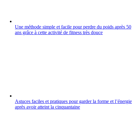
Une méthode simple et facile pour perdre du poids après 50
ans grâce à cette activité de fitness très douce
Astuces faciles et pratiques pour garder la forme et l’énergie
après avoir atteint la cinquantaine