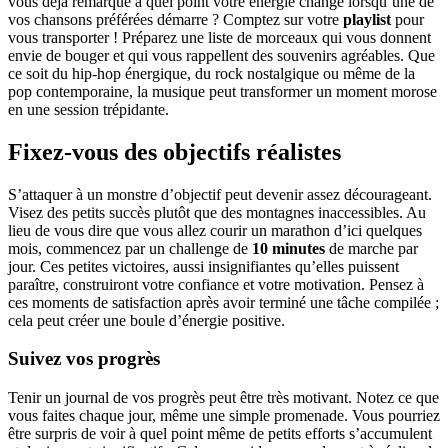
vous déjà remarqué à quel point votre énergie change lorsqu’une de
vos chansons préférées démarre ? Comptez sur votre
playlist
pour
vous transporter ! Préparez une liste de morceaux qui vous donnent
envie de bouger et qui vous rappellent des souvenirs agréables. Que
ce soit du hip-hop énergique, du rock nostalgique ou même de la
pop contemporaine, la musique peut transformer un moment morose
en une session trépidante.
Fixez-vous des objectifs réalistes
S’attaquer à un monstre d’objectif peut devenir assez décourageant.
Visez des petits succès plutôt que des montagnes inaccessibles. Au
lieu de vous dire que vous allez courir un marathon d’ici quelques
mois, commencez par un challenge de
10 minutes
de marche par
jour. Ces petites victoires, aussi insignifiantes qu’elles puissent
paraître, construiront votre confiance et votre motivation. Pensez à
ces moments de satisfaction après avoir terminé une tâche compilée ;
cela peut créer une boule d’énergie positive.
Suivez vos progrès
Tenir un journal de vos progrès peut être très motivant. Notez ce que
vous faites chaque jour, même une simple promenade. Vous pourriez
être surpris de voir à quel point même de petits efforts s’accumulent