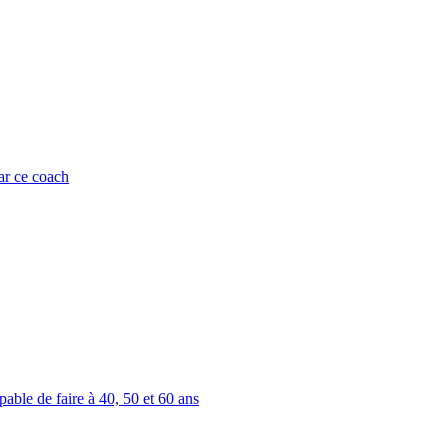
ar ce coach
able de faire à 40, 50 et 60 ans