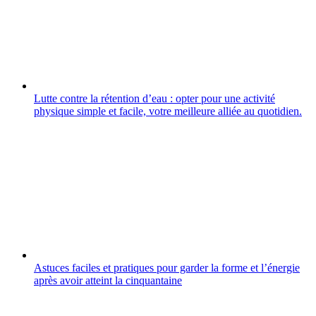
Lutte contre la rétention d’eau : opter pour une activité
physique simple et facile, votre meilleure alliée au quotidien.
Astuces faciles et pratiques pour garder la forme et l’énergie
après avoir atteint la cinquantaine