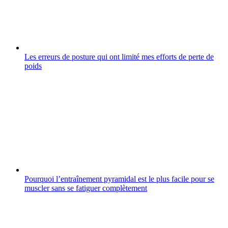
Les erreurs de posture qui ont limité mes efforts de perte de
poids
Pourquoi l’entraînement pyramidal est le plus facile pour se
muscler sans se fatiguer complètement