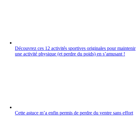
Découvrez ces 12 activités sportives originales pour maintenir
une activité physique (et perdre du poids) en sʼamusant !
Cette astuce m’a enfin permis de perdre du ventre sans effort