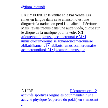
@flora_etoundi
LADY PONCE: le ventre et le bas ventre Les
rimes en langue dans cette chanson c’est une
dinguerie la traduction perd la qualité de l’écriture.
Mais j’avais traduis dans une autre vidéo, clique sur
le disque de la musique pour la voir🥰🥰
#floraetoundi
#musiquecamerounaise🇨🇲
#musiquecamerounaise
#chansoncamerounaise
#bikutsikamer🇨🇲
#bikutsi
#musiccamerounaise
#camerountiktok🇨🇲
#camerounmusique
A LIRE
Découvrez ces 12
activités sportives originales pour maintenir une
activité physique (et perdre du poids) en sʼamusant
!