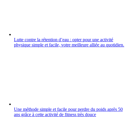
Lutte contre la rétention d’eau : opter pour une activité
physique simple et facile, votre meilleure alliée au quotidien.
Une méthode simple et facile pour perdre du poids après 50
ans grâce à cette activité de fitness très douce