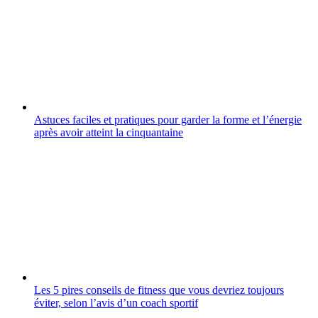
Astuces faciles et pratiques pour garder la forme et l’énergie
après avoir atteint la cinquantaine
Les 5 pires conseils de fitness que vous devriez toujours
éviter, selon l’avis d’un coach sportif