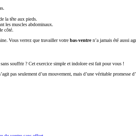
as.
de la tête aux pieds.
tant les muscles abdominaux.
e côté.
aine. Vous verrez que travailler votre
bas-ventre
n’a jamais été aussi agr
sans souffrir ? Cet exercice simple et indolore est fait pour vous !
s’agit pas seulement d’un mouvement, mais d’une véritable promesse d’e
e du ventre sans effort