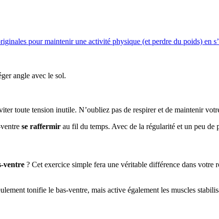
riginales pour maintenir une activité physique (et perdre du poids) en s
ger angle avec le sol.
viter toute tension inutile. N’oubliez pas de respirer et de maintenir vot
s-ventre
se raffermir
au fil du temps. Avec de la régularité et un peu de p
s-ventre
? Cet exercice simple fera une véritable différence dans votre rou
eulement tonifie le bas-ventre, mais active également les muscles stabil