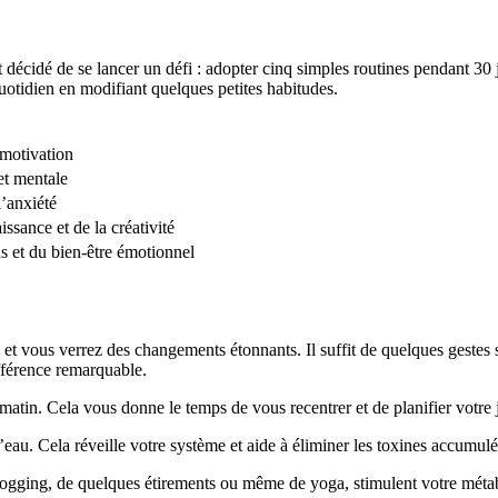
cidé de se lancer un défi : adopter cinq simples routines pendant 30 jou
tidien en modifiant quelques petites habitudes.
 motivation
et mentale
l’anxiété
sance et de la créativité
s et du bien-être émotionnel
 et vous verrez des changements étonnants. Il suffit de quelques gestes s
fférence remarquable.
matin. Cela vous donne le temps de vous recentrer et de planifier votre 
u. Cela réveille votre système et aide à éliminer les toxines accumulé
jogging, de quelques étirements ou même de yoga, stimulent votre métab