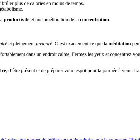
brûler plus de calories en moins de temps.
métabolisme.
la
productivité
et une amélioration de la
concentration
.
ntré
et pleinement
revigoré
. C’est exactement ce que la
méditation
peut
fortablement dans un endroit calme. Fermez les yeux et concentrez-vous
dre
, d’être présent et de préparer votre esprit pour la journée à venir. La
ivité relaxante permet de brûler autant de calories que la course en 15 m