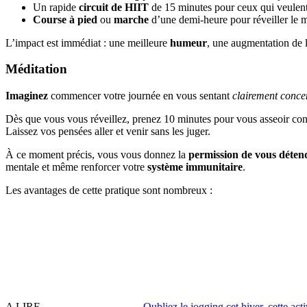
Un rapide
circuit de HIIT
de 15 minutes pour ceux qui veulent 
Course à pied
ou
marche
d’une demi-heure pour réveiller le 
L’impact est immédiat : une meilleure
humeur
, une augmentation de 
Méditation
Imaginez
commencer votre journée en vous sentant
clairement conce
Dès que vous vous réveillez, prenez 10 minutes pour vous asseoir con
Laissez vos pensées aller et venir sans les juger.
À ce moment précis, vous vous donnez la
permission de vous déten
mentale et même renforcer votre
système immunitaire
.
Les avantages de cette pratique sont nombreux :
A LIRE
Oubliez le jogging cet hiver, cette act