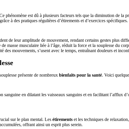
e phénomène est dû à plusieurs facteurs tels que la diminution de la prod
 grâce à des pratiques régulières d’étirements et d’exercices spécifiques.
erdent de leur amplitude de mouvement, rendant certains gestes plus diffic
 de masse musculaire liée à l’âge, réduit la force et la souplesse du corp
idité des mouvements, s’usent avec le temps, entraînant douleurs et inconf
lesse
e souplesse présente de nombreux
bienfaits pour la santé
. Voici quelqu
on sanguine en dilatant les vaisseaux sanguins et en facilitant l’afflux 
rucial sur le plan mental. Les
étirements
et les techniques de relaxation
ccumulées, offrant ainsi un esprit plus serein.