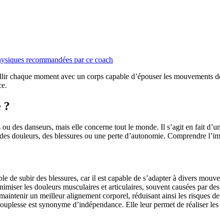
s physiques recommandées par ce coach
ueillir chaque moment avec un corps capable d’épouser les mouvements de
ce.
 ?
ou des danseurs, mais elle concerne tout le monde. Il s’agit en fait d’u
 des douleurs, des blessures ou une perte d’autonomie. Comprendre l’imp
le de subir des blessures, car il est capable de s’adapter à divers mou
miser les douleurs musculaires et articulaires, souvent causées par des
intenir un meilleur alignement corporel, réduisant ainsi les risques de
souplesse est synonyme d’indépendance. Elle leur permet de réaliser les g