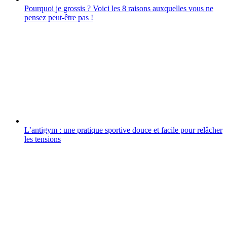
Pourquoi je grossis ? Voici les 8 raisons auxquelles vous ne
pensez peut-être pas !
L’antigym : une pratique sportive douce et facile pour relâcher
les tensions