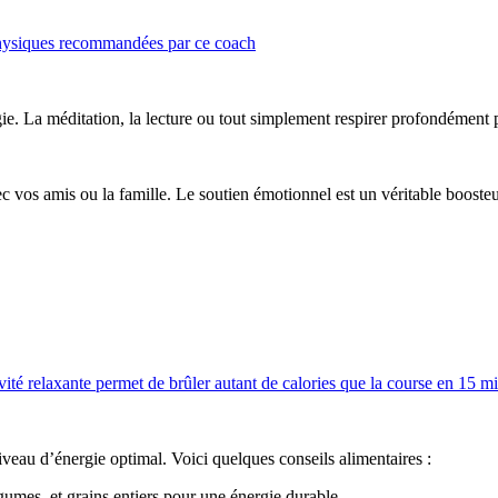
s physiques recommandées par ce coach
. La méditation, la lecture ou tout simplement respirer profondément pe
c vos amis ou la famille. Le soutien émotionnel est un véritable boosteu
ivité relaxante permet de brûler autant de calories que la course en 15 m
iveau d’énergie optimal. Voici quelques conseils alimentaires :
gumes, et grains entiers pour une énergie durable.