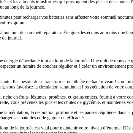
ffinés et les aliments transformés qui provoquent des pics et des chutes 
out au long de la journée.
minutes peut recharger vos batteries sans affecter votre sommeil nocturn
nt revigorant.
it à une nuit de sommeil réparateur. Éteignez les écrans au moins une h
 de journal.
 énergie débordante tout au long de la journée. Une nuit de repos de qua
 respecter un horaire de coucher régulier et à créer un environnement pro
onstante. Pas besoin de se transformer en athlète de haut niveau ! Une
, vous favorisez la circulation sanguine et l’oxygénation de votre corp
 riche en fruits, légumes, protéines, et grains entiers, fournit à votre c
urelle, vous prévenez les pics et les chutes de glycémie, et maintenez vo
 la méditation, la respiration profonde et les pauses régulières dans la j
arger ses batteries et de gagner en efficacité.
long de la journée est vital pour maintenir votre niveau d’énergie. Dés