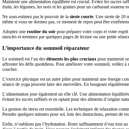
Maintenir une alimentation équilibrée est crucial. Évitez les sucres ra
fruits, les légumes, les noix et les graines pour un carburant soutenu t
Ne sous-estimez pas le pouvoir de la
sieste courte
. Une sieste de 20 
même si vous ne dormez pas, ce moment de repos peut être extrêmeme
Adoptez une
routine du soir
pour préparer votre corps et votre espr
muscles et terminez par quelques pages de lecture ou une petite séance
L’importance du sommeil réparateur
Le sommeil est l’un des
éléments les plus cruciaux
pour maintenir une
affronter les défis quotidiens. Pour améliorer votre sommeil, veillez à
coucher.
L’exercice physique est un autre pilier pour maintenir une énergie c
séance de yoga peuvent faire des merveilles. En bougeant régulièrement
L’alimentation joue également un rôle clé. Une alimentation équilibrée,
évitant les sucres raffinés et en optant pour des aliments d’origine nat
La gestion du stress est essentielle. Les techniques de relaxation comme
Prendre quelques minutes pour soi, loin des distractions, permet de rech
Enfin, n’oublions pas l’hydratation. Boire suffisamment d’eau tout au 