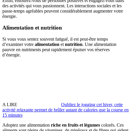
Enfin, entourez-vous de personnes positives et engagez-vous dans
des activités qui vous passionnent. Les interactions sociales et les
passe-temps agréables peuvent considérablement augmenter votre
énergie.
Alimentation et nutrition
Si vous vous sentez souvent fatigué, il est peut-être temps
d’examiner votre
alimentation
et
nutrition
. Une alimentation
pauvre en nutriments peut rapidement épuiser vos réserves
d’énergie.
A LIRE
Oubliez le jogging cet hiver, cette
activité relaxante permet de brûler autant de calories que la course en
15 minutes
Adoptez une alimentation
riche en fruits et légumes
colorés. Ces
aliments sont pleins de vitamines, de minéraux et de fibres qui aident