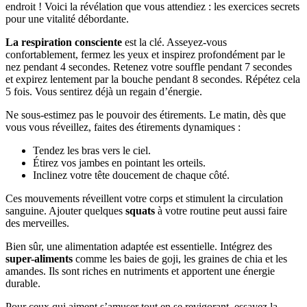
endroit ! Voici la révélation que vous attendiez : les exercices secrets
pour une vitalité débordante.
La respiration consciente
est la clé. Asseyez-vous
confortablement, fermez les yeux et inspirez profondément par le
nez pendant 4 secondes. Retenez votre souffle pendant 7 secondes
et expirez lentement par la bouche pendant 8 secondes. Répétez cela
5 fois. Vous sentirez déjà un regain d’énergie.
Ne sous-estimez pas le pouvoir des étirements. Le matin, dès que
vous vous réveillez, faites des étirements dynamiques :
Tendez les bras vers le ciel.
Étirez vos jambes en pointant les orteils.
Inclinez votre tête doucement de chaque côté.
Ces mouvements réveillent votre corps et stimulent la circulation
sanguine. Ajouter quelques
squats
à votre routine peut aussi faire
des merveilles.
Bien sûr, une alimentation adaptée est essentielle. Intégrez des
super-aliments
comme les baies de goji, les graines de chia et les
amandes. Ils sont riches en nutriments et apportent une énergie
durable.
Pour ceux qui aiment s’amuser tout en se revigorant, essayez la