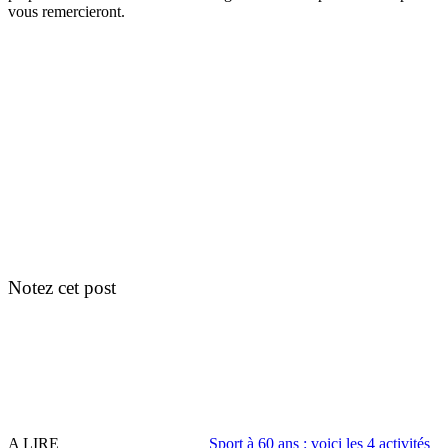
vous remercieront.
Notez cet post
A LIRE
Sport à 60 ans : voici les 4 activités