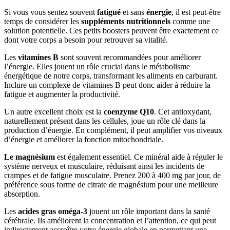
Si vous vous sentez souvent
fatigué
et sans
énergie
, il est peut-être
temps de considérer les
suppléments nutritionnels
comme une
solution potentielle. Ces petits boosters peuvent être exactement ce
dont votre corps a besoin pour retrouver sa vitalité.
Les
vitamines B
sont souvent recommandées pour améliorer
l’énergie. Elles jouent un rôle crucial dans le métabolisme
énergétique de notre corps, transformant les aliments en carburant.
Inclure un complexe de vitamines B peut donc aider à réduire la
fatigue et augmenter la productivité.
Un autre excellent choix est la
coenzyme Q10
. Cet antioxydant,
naturellement présent dans les cellules, joue un rôle clé dans la
production d’énergie. En complément, il peut amplifier vos niveaux
d’énergie et améliorer la fonction mitochondriale.
Le magnésium
est également essentiel. Ce minéral aide à réguler le
système nerveux et musculaire, réduisant ainsi les incidents de
crampes et de fatigue musculaire. Prenez 200 à 400 mg par jour, de
préférence sous forme de citrate de magnésium pour une meilleure
absorption.
Les
acides gras oméga-3
jouent un rôle important dans la santé
cérébrale. Ils améliorent la concentration et l’attention, ce qui peut
indirectement accroître votre énergie globale en permettant une