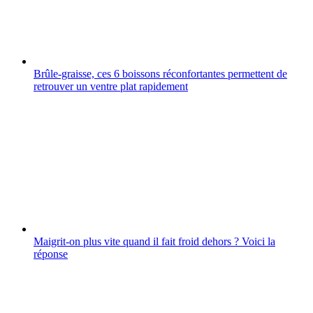
Brûle-graisse, ces 6 boissons réconfortantes permettent de
retrouver un ventre plat rapidement
Maigrit-on plus vite quand il fait froid dehors ? Voici la
réponse