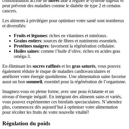
consommation accrue de
fibres
aide à réguler le système digestif et
peut prévenir des maladies comme le diabète de type 2 et certains
cancers.
Les aliments à privilégier pour optimiser votre santé sont nombreux
et diversifiés:
Fruits et légumes
: riches en vitamines et minéraux.
Grains entiers
: sources de fibres et nutriments essentiels.
Protéines maigres
: favorisent la régénération cellulaire.
Huiles saines
: comme l’huile d’olive, riches en acides gras
oméga-3.
En éliminant les
sucres raffinés
et les
gras saturés
, vous pouvez
également réduire le risque de maladies cardiovasculaires et
améliorer votre énergie quotidienne. Une alimentation saine favorise
aussi un bon
sommeil
, essentiel pour la régénération de l’organisme.
Imaginez-vous en pleine forme, avec une peau éclatante et un
niveau d’énergie inégalé. En intégrant des aliments sains et variés,
vous pouvez expérimenter ces bienfaits spectaculaires. N’attendez
plus, commencez dès aujourd’hui à optimiser votre alimentation
pour récolter les fruits de votre nouvelle vitalité!
Régulation du poids