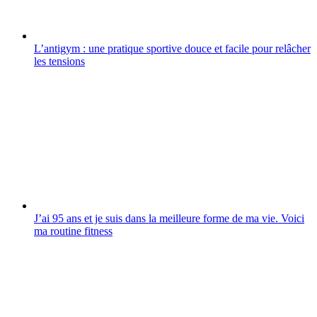
L’antigym : une pratique sportive douce et facile pour relâcher
les tensions
J’ai 95 ans et je suis dans la meilleure forme de ma vie. Voici
ma routine fitness