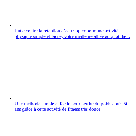
Lutte contre la rétention d’eau : opter pour une activité
physique simple et facile, votre meilleure alliée au quotidien.
Une méthode simple et facile pour perdre du poids après 50
ans grâce à cette activité de fitness très douce