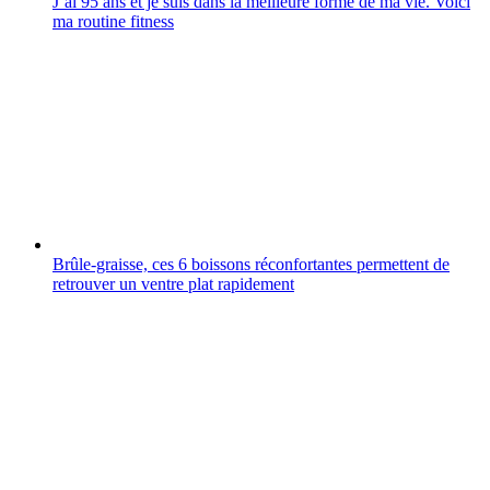
J’ai 95 ans et je suis dans la meilleure forme de ma vie. Voici
ma routine fitness
Brûle-graisse, ces 6 boissons réconfortantes permettent de
retrouver un ventre plat rapidement