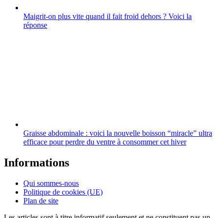
Maigrit-on plus vite quand il fait froid dehors ? Voici la
réponse
Graisse abdominale : voici la nouvelle boisson “miracle” ultra
efficace pour perdre du ventre à consommer cet hiver
Informations
Qui sommes-nous
Politique de cookies (UE)
Plan de site
Les articles sont à titre informatif seulement et ne constituent pas un