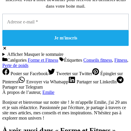
dans votre boite mail.
Afficher
Masquer
le sommaire
Catégories
Forme et Fitness
Étiquettes
Conseils fitness
,
Fitness
,
Perte de poids
Poster
sur Facebook
Tweeter
sur Twitter
Épingler
sur
Pinterest
Envoyer
via Whatsapp
Partager
sur LinkedIn
Partager
sur Telegram
À propos de l’auteur,
Emilie
Bonjour et bienvenue sur notre site ! Je m'appelle Emilie, j'ai 29 ans
et je suis rédactrice. Passionnée par l'écriture, je partage à travers ce
site mes articles, mes conseils et mes inspirations. N'hésitez pas à
explorer mon univers !
À voir aussi dans « Forme et Fitness »