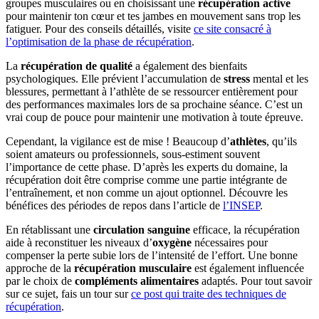
groupes musculaires ou en choisissant une
récupération active
pour maintenir ton cœur et tes jambes en mouvement sans trop les
fatiguer. Pour des conseils détaillés, visite
ce site consacré à
l’optimisation de la phase de récupération
.
La
récupération de qualité
a également des bienfaits
psychologiques. Elle prévient l’accumulation de
stress
mental et les
blessures, permettant à l’athlète de se ressourcer entièrement pour
des performances maximales lors de sa prochaine séance. C’est un
vrai coup de pouce pour maintenir une motivation à toute épreuve.
Cependant, la vigilance est de mise ! Beaucoup d’
athlètes
, qu’ils
soient amateurs ou professionnels, sous-estiment souvent
l’importance de cette phase. D’après les experts du domaine, la
récupération doit être comprise comme une partie intégrante de
l’entraînement, et non comme un ajout optionnel. Découvre les
bénéfices des périodes de repos dans l’article de
l’INSEP
.
En rétablissant une
circulation sanguine
efficace, la récupération
aide à reconstituer les niveaux d’
oxygène
nécessaires pour
compenser la perte subie lors de l’intensité de l’effort. Une bonne
approche de la
récupération musculaire
est également influencée
par le choix de
compléments alimentaires
adaptés. Pour tout savoir
sur ce sujet, fais un tour sur
ce post qui traite des techniques de
récupération
.