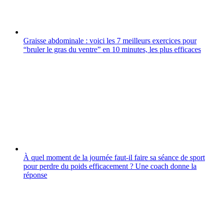
Graisse abdominale : voici les 7 meilleurs exercices pour
“bruler le gras du ventre” en 10 minutes, les plus efficaces
À quel moment de la journée faut-il faire sa séance de sport
pour perdre du poids efficacement ? Une coach donne la
réponse