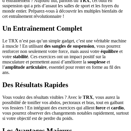
d’entraînement ? Aujourd’hui, parlons du
TRX
, cet outil en
suspension qui a pris d’assaut les salles de sport et les foyers du
monde entier. Préparez-vous à découvrir les multiples bienfaits de
cet entraînement révolutionnaire !
Un Entraînement Complet
Le TRX n’est pas qu’un simple gadget, c’est une véritable machine
à muscle ! En utilisant
des sangles de suspension
, vous pourrez
renforcer non seulement votre force, mais aussi votre
équilibre
et
votre
stabilité
. Ces exercices ont un impact positif sur la
musculature et permettent aussi d’améliorer la
souplesse
et
l’
amplitude articulaire
, essentiel pour rester en forme au fil des
ans.
Des Résultats Rapides
Vous voulez des résultats visibles ? Avec le
TRX
, vous aurez la
possibilité de tonifier vos abdos, pectoraux et bras, tout en galbant
vos fessiers ! En intégrant des exercices qui allient
force
et
cardio
,
vous pourrez observer des changements notables rapidement, surtout
si votre objectif est de perdre du poids.
Les Avantages Majeurs