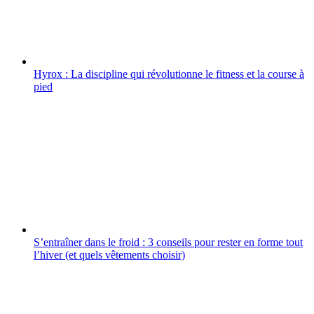
Hyrox : La discipline qui révolutionne le fitness et la course à
pied
S’entraîner dans le froid : 3 conseils pour rester en forme tout
l’hiver (et quels vêtements choisir)