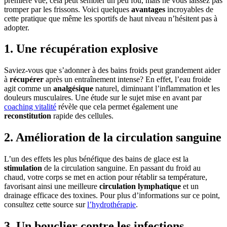
première vue, cela peut sembler un peu fou, mais ne vous laissez pas
tromper par les frissons. Voici quelques
avantages
incroyables de
cette pratique que même les sportifs de haut niveau n’hésitent pas à
adopter.
1. Une récupération explosive
Saviez-vous que s’adonner à des bains froids peut grandement aider
à
récupérer
après un entraînement intense? En effet, l’eau froide
agit comme un
analgésique
naturel, diminuant l’inflammation et les
douleurs musculaires. Une étude sur le sujet mise en avant par
coaching vitalité
révèle que cela permet également une
reconstitution
rapide des cellules.
2. Amélioration de la circulation sanguine
L’un des effets les plus bénéfique des bains de glace est la
stimulation
de la circulation sanguine. En passant du froid au
chaud, votre corps se met en action pour rétablir sa température,
favorisant ainsi une meilleure
circulation lymphatique
et un
drainage efficace des toxines. Pour plus d’informations sur ce point,
consultez cette source sur
l’hydrothérapie
.
3. Un bouclier contre les infections