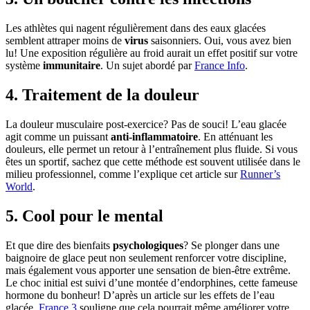
Les athlètes qui nagent régulièrement dans des eaux glacées
semblent attraper moins de
virus
saisonniers. Oui, vous avez bien
lu! Une exposition régulière au froid aurait un effet positif sur votre
système
immunitaire
. Un sujet abordé par
France Info
.
4. Traitement de la douleur
La douleur musculaire post-exercice? Pas de souci! L’eau glacée
agit comme un puissant
anti-inflammatoire
. En atténuant les
douleurs, elle permet un retour à l’entraînement plus fluide. Si vous
êtes un sportif, sachez que cette méthode est souvent utilisée dans le
milieu professionnel, comme l’explique cet article sur
Runner’s
World
.
5. Cool pour le mental
Et que dire des bienfaits
psychologiques
? Se plonger dans une
baignoire de glace peut non seulement renforcer votre discipline,
mais également vous apporter une sensation de bien-être extrême.
Le choc initial est suivi d’une montée d’endorphines, cette fameuse
hormone du bonheur! D’après un article sur les effets de l’eau
glacée,
France 3
souligne que cela pourrait même améliorer votre