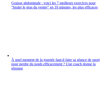
Graisse abdominale : voici les 7 meilleurs exercices pour
“bruler le gras du ventre” en 10 minutes, les plus efficaces
À quel moment de la journée faut-il faire sa séance de sport
pour perdre du poids efficacement ? Une coach donne la
réponse