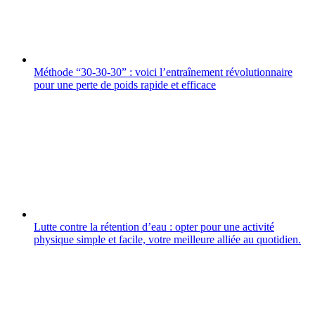
Méthode “30-30-30” : voici l’entraînement révolutionnaire
pour une perte de poids rapide et efficace
Lutte contre la rétention d’eau : opter pour une activité
physique simple et facile, votre meilleure alliée au quotidien.