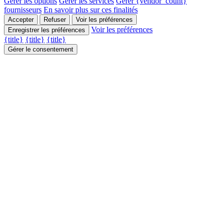
Gérer les options
Gérer les services
Gérer {vendor_count}
fournisseurs
En savoir plus sur ces finalités
Accepter
Refuser
Voir les préférences
Voir les préférences
Enregistrer les préférences
{title}
{title}
{title}
Gérer le consentement