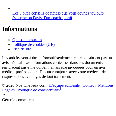
Les 5 pires conseils de fitness que vous devriez toujours
éviter, selon l’avis d’un coach sportif
Informations
Qui sommes-nous
Politique de cookies (UE)
Plan de site
Les articles sont à titre informatif seulement et ne constituent pas un
avis médical. Les informations contenues dans ces documents ne
remplacent pas et ne doivent jamais être invoquées pour un avis
médical professionnel. Discutez toujours avec votre médecin des
risques et des avantages de tout traitement.
© 2026 Nos-Cheveux.com |
L’équipe éditoriale
|
Contact
|
Mentions
Légales
|
Politique de confidentialité
Gérer le consentement