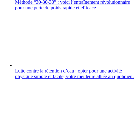
Méthode “30-30-30” : voici l’entraînement révolutionnaire
pour une perte de poids rapide et efficace
Lutte contre la rétention d’eau : opter pour une activité
physique simple et facile, votre meilleure alliée au quotidien.