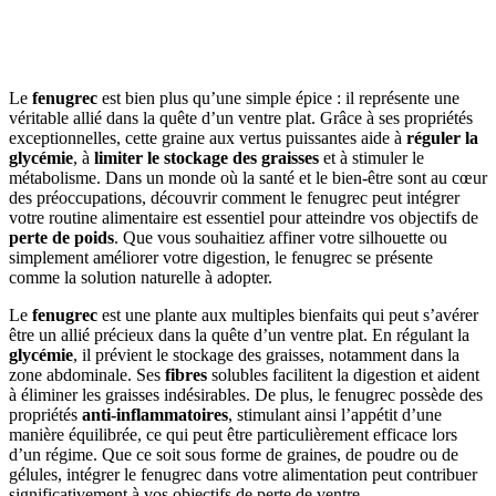
Le
fenugrec
est bien plus qu’une simple épice : il représente une
véritable allié dans la quête d’un ventre plat. Grâce à ses propriétés
exceptionnelles, cette graine aux vertus puissantes aide à
réguler la
glycémie
, à
limiter le stockage des graisses
et à stimuler le
métabolisme. Dans un monde où la santé et le bien-être sont au cœur
des préoccupations, découvrir comment le fenugrec peut intégrer
votre routine alimentaire est essentiel pour atteindre vos objectifs de
perte de poids
. Que vous souhaitiez affiner votre silhouette ou
simplement améliorer votre digestion, le fenugrec se présente
comme la solution naturelle à adopter.
Le
fenugrec
est une plante aux multiples bienfaits qui peut s’avérer
être un allié précieux dans la quête d’un ventre plat. En régulant la
glycémie
, il prévient le stockage des graisses, notamment dans la
zone abdominale. Ses
fibres
solubles facilitent la digestion et aident
à éliminer les graisses indésirables. De plus, le fenugrec possède des
propriétés
anti-inflammatoires
, stimulant ainsi l’appétit d’une
manière équilibrée, ce qui peut être particulièrement efficace lors
d’un régime. Que ce soit sous forme de graines, de poudre ou de
gélules, intégrer le fenugrec dans votre alimentation peut contribuer
significativement à vos objectifs de perte de ventre.