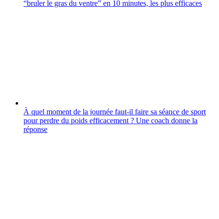
“bruler le gras du ventre” en 10 minutes, les plus efficaces
À quel moment de la journée faut-il faire sa séance de sport
pour perdre du poids efficacement ? Une coach donne la
réponse