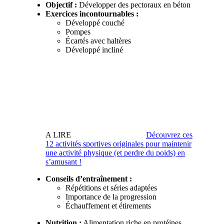
Objectif :
Développer des pectoraux en béton
Exercices incontournables :
Développé couché
Pompes
Écartés avec haltères
Développé incliné
A LIRE
Découvrez ces
12 activités sportives originales pour maintenir
une activité physique (et perdre du poids) en
sʼamusant !
Conseils d’entraînement :
Répétitions et séries adaptées
Importance de la progression
Échauffement et étirements
Nutrition :
Alimentation riche en protéines