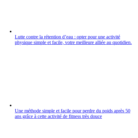
Lutte contre la rétention d’eau : opter pour une activité
physique simple et facile, votre meilleure alliée au quotidien.
Une méthode simple et facile pour perdre du poids après 50
ans grâce à cette activité de fitness très douce