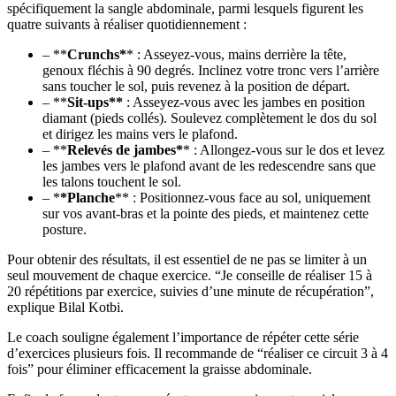
spécifiquement la sangle abdominale, parmi lesquels figurent les
quatre suivants à réaliser quotidiennement :
– **
Crunchs*
* : Asseyez-vous, mains derrière la tête,
genoux fléchis à 90 degrés. Inclinez votre tronc vers l’arrière
sans toucher le sol, puis revenez à la position de départ.
– **
Sit-ups**
: Asseyez-vous avec les jambes en position
diamant (pieds collés). Soulevez complètement le dos du sol
et dirigez les mains vers le plafond.
– **
Relevés de jambes*
* : Allongez-vous sur le dos et levez
les jambes vers le plafond avant de les redescendre sans que
les talons touchent le sol.
– *
*Planche
** : Positionnez-vous face au sol, uniquement
sur vos avant-bras et la pointe des pieds, et maintenez cette
posture.
Pour obtenir des résultats, il est essentiel de ne pas se limiter à un
seul mouvement de chaque exercice. “Je conseille de réaliser 15 à
20 répétitions par exercice, suivies d’une minute de récupération”,
explique Bilal Kotbi.
Le coach souligne également l’importance de répéter cette série
d’exercices plusieurs fois. Il recommande de “réaliser ce circuit 3 à 4
fois” pour éliminer efficacement la graisse abdominale.