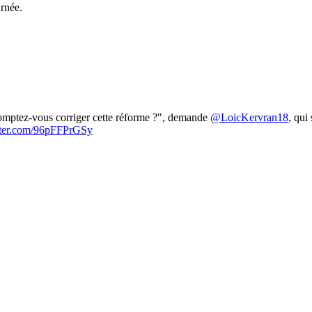
rnée.
.
comptez-vous corriger cette réforme ?", demande
@LoicKervran18
, qui
tter.com/96pFFPrGSy