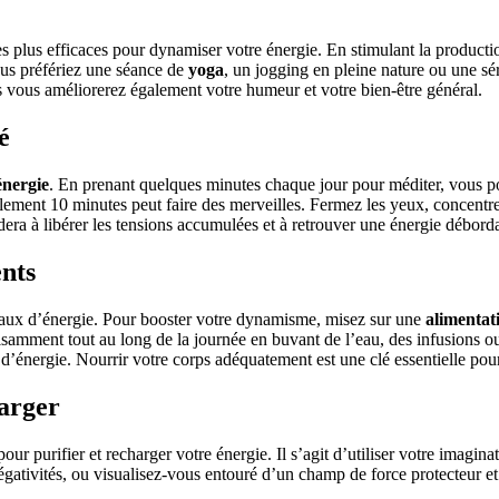
es plus efficaces pour dynamiser votre énergie. En stimulant la producti
vous préfériez une séance de
yoga
, un jogging en pleine nature ou une sér
 vous améliorerez également votre humeur et votre bien-être général.
é
énergie
. En prenant quelques minutes chaque jour pour méditer, vous pouv
ement 10 minutes peut faire des merveilles. Fermez les yeux, concentrez
dera à libérer les tensions accumulées et à retrouver une énergie débord
nts
veaux d’énergie. Pour booster votre dynamisme, misez sur une
alimentat
isamment tout au long de la journée en buvant de l’eau, des infusions ou d
d’énergie. Nourrir votre corps adéquatement est une clé essentielle pou
harger
 purifier et recharger votre énergie. Il s’agit d’utiliser votre imaginatio
tivités, ou visualisez-vous entouré d’un champ de force protecteur et é