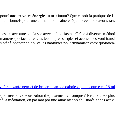
n pour
booster votre énergie
au maximum? Que ce soit la pratique de la m
nutritionnels pour une alimentation saine et équilibrée, nous avons ras
outes les aventures de la vie avec enthousiasme. Grâce à diverses méth
de manière spectaculaire. Ces techniques simples et accessibles vont trans
us prêt à adopter de nouvelles habitudes pour dynamiser votre quotidien
ivité relaxante permet de brûler autant de calories que la course en 15 m
 journée ou cette sensation d’épuisement chronique ? Ne cherchez plus 
t à la méditation, en passant par une alimentation équilibrée et des act