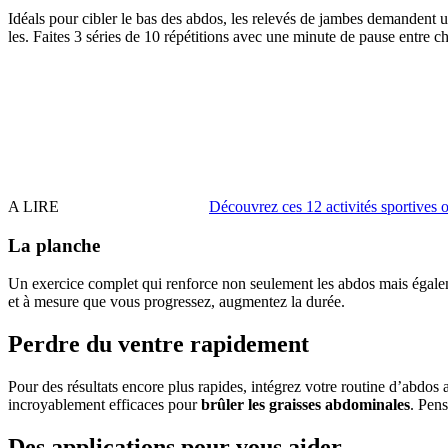
Idéals pour cibler le bas des abdos, les relevés de jambes demandent u
les. Faites 3 séries de 10 répétitions avec une minute de pause entre c
A LIRE
Découvrez ces 12 activités sportives o
La planche
Un exercice complet qui renforce non seulement les abdos mais égalemen
et à mesure que vous progressez, augmentez la durée.
Perdre du ventre rapidement
Pour des résultats encore plus rapides, intégrez votre routine d’abdo
incroyablement efficaces pour
brûler les graisses abdominales
. Pen
Des applications pour vous aider