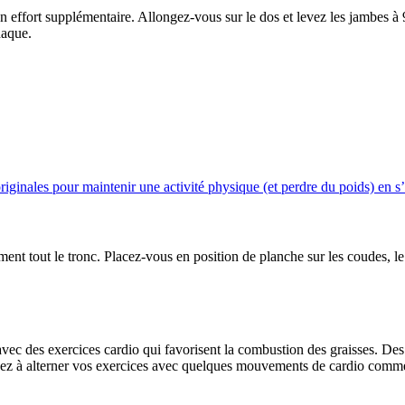
n effort supplémentaire. Allongez-vous sur le dos et levez les jambes à 
haque.
riginales pour maintenir une activité physique (et perdre du poids) en s
t tout le tronc. Placez-vous en position de planche sur les coudes, le 
s avec des exercices cardio qui favorisent la combustion des graisses. D
sez à alterner vos exercices avec quelques mouvements de cardio comm