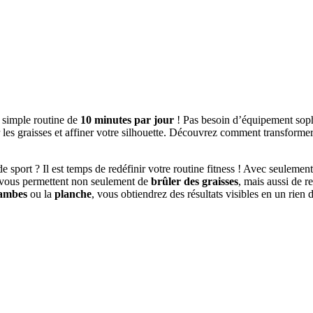
 simple routine de
10 minutes par jour
! Pas besoin d’équipement soph
r les graisses et affiner votre silhouette. Découvrez comment transformer
de sport ? Il est temps de redéfinir votre routine fitness ! Avec seulemen
vous permettent non seulement de
brûler des graisses
, mais aussi de r
jambes
ou la
planche
, vous obtiendrez des résultats visibles en un rien