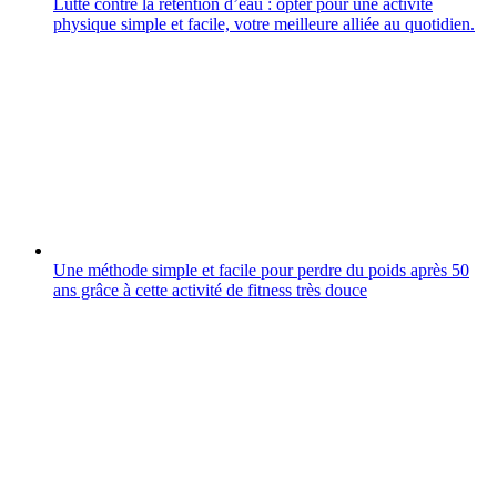
Lutte contre la rétention d’eau : opter pour une activité
physique simple et facile, votre meilleure alliée au quotidien.
Une méthode simple et facile pour perdre du poids après 50
ans grâce à cette activité de fitness très douce