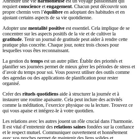
Atteindre une vie
harmonieuse
est un voyage passionnant qui
requiert
conscience
et
engagement
. Chacun peut découvrir son
propre chemin vers l’
équilibre
en adoptant des habitudes et en
ajustant certains aspects de sa vie quotidienne.
Adopter une
mentalité positive
est essentiel. Cela implique de se
concentrer sur les aspects positifs de la vie et de cultiver la
gratitude
. Tenir un journal de gratitude peut aider à rendre cette
pratique plus concrète. Chaque jour, notez trois choses pour
lesquelles vous êtes reconnaissant.
La gestion du
temps
est un autre pilier. Établir des priorités et
planifier ses journées permet de mieux gérer les périodes de stress et
d’avoir du temps pour soi. Vous pouvez utiliser des outils comme
des agendas ou des applications de planification pour rester
organisé.
Créer des
rituels quotidiens
aide à structurer la journée et à
instaurer une routine apaisante. Cela peut inclure des activités
comme la méditation, l’exercice physique ou la lecture. Trouvez ce
qui vous apaise et intégrez-le à votre quotidien.
Les relations avec les autres jouent un rôle crucial dans l’harmonie.
Il est vital d’entretenir des
relations saines
fondées sur la confiance
et le respect mutuel. Communiquer ouvertement et honnêtement
avec vos proches permet de maintenir des liens solides et