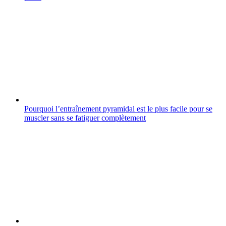
Pourquoi l’entraînement pyramidal est le plus facile pour se
muscler sans se fatiguer complètement