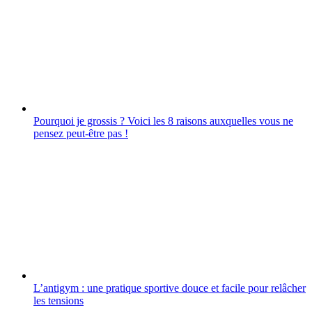
Pourquoi je grossis ? Voici les 8 raisons auxquelles vous ne
pensez peut-être pas !
L’antigym : une pratique sportive douce et facile pour relâcher
les tensions