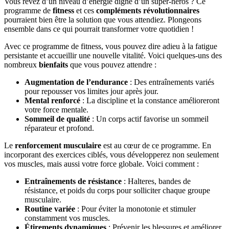
Vous rêvez d’un niveau d’énergie digne d’un super-héros ? Ce
programme de
fitness
et ces
compléments révolutionnaires
pourraient bien être la solution que vous attendiez. Plongeons
ensemble dans ce qui pourrait transformer votre quotidien !
Avec ce programme de fitness, vous pouvez dire adieu à la fatigue
persistante et accueillir une nouvelle vitalité. Voici quelques-uns des
nombreux
bienfaits
que vous pouvez attendre :
Augmentation de l’endurance
: Des entraînements variés
pour repousser vos limites jour après jour.
Mental renforcé
: La discipline et la constance amélioreront
votre force mentale.
Sommeil de qualité
: Un corps actif favorise un sommeil
réparateur et profond.
Le
renforcement musculaire
est au cœur de ce programme. En
incorporant des exercices ciblés, vous développerez non seulement
vos muscles, mais aussi votre force globale. Voici comment :
Entraînements de résistance
: Halteres, bandes de
résistance, et poids du corps pour solliciter chaque groupe
musculaire.
Routine variée
: Pour éviter la monotonie et stimuler
constamment vos muscles.
Étirements dynamiques
: Prévenir les blessures et améliorer