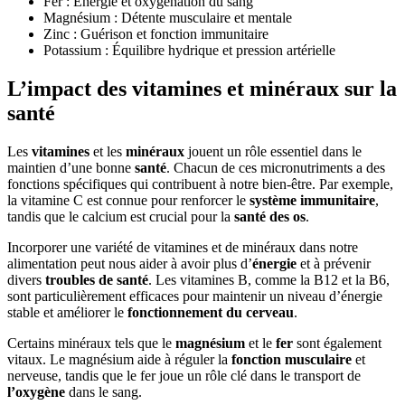
Fer : Énergie et oxygénation du sang
Magnésium : Détente musculaire et mentale
Zinc : Guérison et fonction immunitaire
Potassium : Équilibre hydrique et pression artérielle
L’impact des vitamines et minéraux sur la
santé
Les
vitamines
et les
minéraux
jouent un rôle essentiel dans le
maintien d’une bonne
santé
. Chacun de ces micronutriments a des
fonctions spécifiques qui contribuent à notre bien-être. Par exemple,
la vitamine C est connue pour renforcer le
système immunitaire
,
tandis que le calcium est crucial pour la
santé des os
.
Incorporer une variété de vitamines et de minéraux dans notre
alimentation peut nous aider à avoir plus d’
énergie
et à prévenir
divers
troubles de santé
. Les vitamines B, comme la B12 et la B6,
sont particulièrement efficaces pour maintenir un niveau d’énergie
stable et améliorer le
fonctionnement du cerveau
.
Certains minéraux tels que le
magnésium
et le
fer
sont également
vitaux. Le magnésium aide à réguler la
fonction musculaire
et
nerveuse, tandis que le fer joue un rôle clé dans le transport de
l’oxygène
dans le sang.