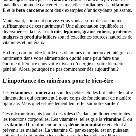
maladies comme le cancer et les maladies cardiaques. La
vitamine
E
et le
beta-carotène
sont deux exemples d’antioxydants puissants.
Maintenant, comment pouvez-vous vous assurer de consommer
suffisamment de ces nutriments? Une alimentation équilibrée et
diversifiée est la clé. Les
fruits
,
légumes
,
grains entiers
,
protéines
maigres
et
produits laitiers
sont d’excellentes sources naturelles de
vitamines et minéraux.
En bref, comprendre le rôle des vitamines et minéraux et intégrer ces
nutriments dans votre alimentation quotidienne peut faire une
énorme différence dans votre niveau d’énergie et votre bien-être
général. Alors, pourquoi ne pas commencer dès aujourd’hui?
L’importance des minéraux pour le bien-être
Les
vitamines
et
minéraux
sont les petites étoiles brillantes de notre
alimentation qui permettent à notre corps de fonctionner de manière
optimale. Mais quel est réellement leur effet sur notre
santé
?
Ces micronutriments jouent des rôles clés dans pratiquement toutes
les fonctions corporelles. Les vitamines, telles que la
vitamine C
ou
la
vitamine D
, renforcent notre
système immunitaire
et aident à
prévenir les maladies. La vitamine C, par exemple, est un puissant
antioxydant qui protège les cellules contre les radicaux libres et