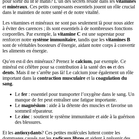
pour sortir du lit le matin? L’un des secrets réside dans les
vitamines
et
minéraux
. Ces petits composants essentiels jouent un rôle crucial
dans le maintien de notre santé et de notre vitalité.
Les vitamines et minéraux ne sont pas seulement là pour nous aider
à éviter des carences ; ils sont essentiels à de nombreuses fonctions
corporelles. Par exemple, la
vitamine C
est une superstar pour
renforcer notre
système immunitaire
, tandis que les
vitamines B
sont de véritables boosteurs d’énergie, aidant notre corps à convertir
les aliments en énergie.
Qu’en est-il des minéraux? Prenez le
calcium
, par exemple. Ce
minéral est célèbre pour sa contribution à la santé des
os
et des
dents
. Mais il ne s’arrête pas là! Le calcium joue également un rôle
important dans la
contraction musculaire
et la
coagulation du
sang
.
Le
fer
: essentiel pour transporter l’oxygène dans le sang. Un
manque de fer peut entraîner une fatigue importante.
Le
magnésium
: aide à la détente des muscles et favorise un
sommeil réparateur.
Le
zinc
: soutient le système immunitaire et aide à la guérison
des blessures.
Et les
antioxydants
? Ces petites molécules luttent contre les
dommages causés par les
radicaux libres
et aident à prévenir des