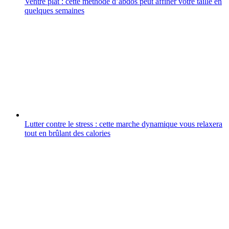
Ventre plat : cette méthode d’abdos peut affiner votre taille en
quelques semaines
Lutter contre le stress : cette marche dynamique vous relaxera
tout en brûlant des calories