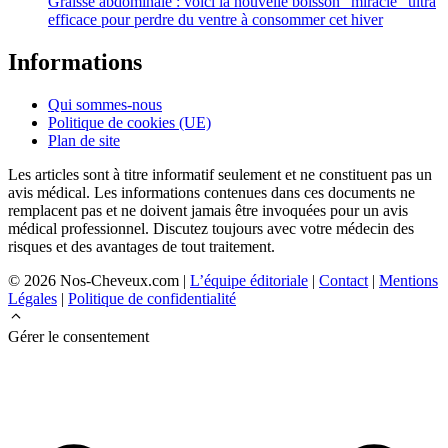
Graisse abdominale : voici la nouvelle boisson “miracle” ultra
efficace pour perdre du ventre à consommer cet hiver
Informations
Qui sommes-nous
Politique de cookies (UE)
Plan de site
Les articles sont à titre informatif seulement et ne constituent pas un
avis médical. Les informations contenues dans ces documents ne
remplacent pas et ne doivent jamais être invoquées pour un avis
médical professionnel. Discutez toujours avec votre médecin des
risques et des avantages de tout traitement.
© 2026 Nos-Cheveux.com |
L’équipe éditoriale
|
Contact
|
Mentions
Légales
|
Politique de confidentialité
Gérer le consentement