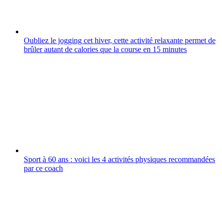
Oubliez le jogging cet hiver, cette activité relaxante permet de
brûler autant de calories que la course en 15 minutes
Sport à 60 ans : voici les 4 activités physiques recommandées
par ce coach