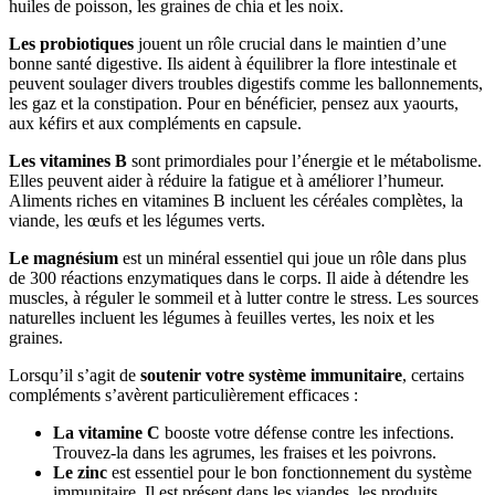
huiles de poisson, les graines de chia et les noix.
Les probiotiques
jouent un rôle crucial dans le maintien d’une
bonne santé digestive. Ils aident à équilibrer la flore intestinale et
peuvent soulager divers troubles digestifs comme les ballonnements,
les gaz et la constipation. Pour en bénéficier, pensez aux yaourts,
aux kéfirs et aux compléments en capsule.
Les vitamines B
sont primordiales pour l’énergie et le métabolisme.
Elles peuvent aider à réduire la fatigue et à améliorer l’humeur.
Aliments riches en vitamines B incluent les céréales complètes, la
viande, les œufs et les légumes verts.
Le magnésium
est un minéral essentiel qui joue un rôle dans plus
de 300 réactions enzymatiques dans le corps. Il aide à détendre les
muscles, à réguler le sommeil et à lutter contre le stress. Les sources
naturelles incluent les légumes à feuilles vertes, les noix et les
graines.
Lorsqu’il s’agit de
soutenir votre système immunitaire
, certains
compléments s’avèrent particulièrement efficaces :
La vitamine C
booste votre défense contre les infections.
Trouvez-la dans les agrumes, les fraises et les poivrons.
Le zinc
est essentiel pour le bon fonctionnement du système
immunitaire. Il est présent dans les viandes, les produits