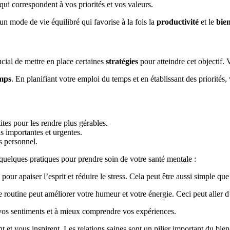
i correspondent à vos priorités et vos valeurs.
n mode de vie équilibré qui favorise à la fois la
productivité
et le
bien
rucial de mettre en place certaines
stratégies
pour atteindre cet objectif. 
emps
. En planifiant votre emploi du temps et en établissant des priorités
ites pour les rendre plus gérables.
us importantes et urgentes.
s personnel.
i quelques pratiques pour prendre soin de votre santé mentale :
r apaiser l’esprit et réduire le stress. Cela peut être aussi simple que 
e routine peut améliorer votre humeur et votre énergie. Ceci peut aller
r vos sentiments et à mieux comprendre vos expériences.
t vous inspirent. Les relations saines sont un pilier important du bien