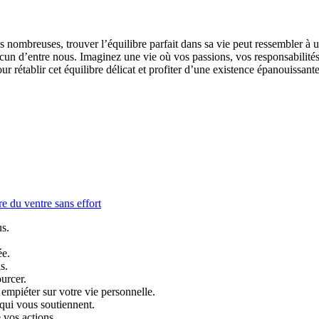
s nombreuses, trouver l’équilibre parfait dans sa vie peut ressembler à 
chacun d’entre nous. Imaginez une vie où vos passions, vos responsabili
ur rétablir cet équilibre délicat et profiter d’une existence épanouissant
e du ventre sans effort
us.
ée.
s.
urcer.
l empiéter sur votre vie personnelle.
qui vous soutiennent.
 vos actions.