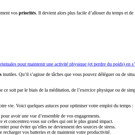
irement vos
priorités
. Il devient alors plus facile d’allouer du temps et de
riginales pour maintenir une activité physique (et perdre du poids) en s
s
inutiles. Qu’il s’agisse de tâches que vous pouvez déléguer ou de situa
e ce soit par le biais de la méditation, de l’exercice physique ou de sim
otre vie. Voici quelques astuces pour optimiser votre emploi du temps :
is pour avoir une vue d’ensemble de vos engagements.
e et concentrez-vous sur celles qui ont le plus grand impact.
emier pour éviter qu’elles ne deviennent des sources de stress.
 recharger vos batteries et de maintenir votre productivité.