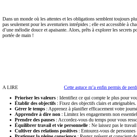
Dans un monde où les attentes et les obligations semblent toujours plu
pas seulement pour les aventuriers intrépides ; elle est accessible à 
d’une mélodie douce et apaisante. Alors, prêts à explorer les secrets po
portée de main !
A LIRE
Cette astuce m’a enfin permis de perdr
Prioriser les valeurs
: Identifiez ce qui compte le plus pour vo
Établir des objectifs
: Fixez des objectifs clairs et atteignables.
Gérer le temps
: Apprenez à planifier efficacement votre journ
Apprendre à dire non
: Limitez les engagements non essentiel
Prendre des pauses
: Accordez-vous du temps pour vous resso
Équilibrer travail et vie personnelle
: Ne laissez pas le travai
Cultiver des relations positives
: Entourez-vous de personnes 
Pratiquer la pleine conscience
: Restez présent et conscient de