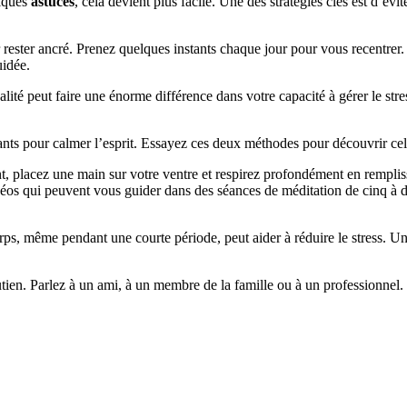
elques
astuces
, cela devient plus facile. Une des stratégies clés est d’év
rester ancré. Prenez quelques instants chaque jour pour vous recentrer.
uidée.
lité peut faire une énorme différence dans votre capacité à gérer le st
ants pour calmer l’esprit. Essayez ces deux méthodes pour découvrir ce
 placez une main sur votre ventre et respirez profondément en remplis
déos qui peuvent vous guider dans des séances de méditation de cinq à di
rps, même pendant une courte période, peut aider à réduire le stress.
utien. Parlez à un ami, à un membre de la famille ou à un professionnel.