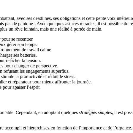
tant, avec ses deadlines, ses obligations et cette petite voix intérieure 
ais pas de panique ! Avec quelques astuces miracles, il est possible de r
plus un rêve lointain, mais une réalité à portée de main.
pour se recentrer.
ieux gérer son temps.
vironnement de travail calme.
harger ses batteries.
 relâcher la tension.
es pour changer de perspective.
n refusant les engagements superflus.
mule la productivité et réduit le stress.
ier et réparateur pour mieux affronter la journée.
pour apaiser l’esprit.
ontable. Cependant, en adoptant quelques
stratégies simples
, il est po
être accompli et hiérarchisez en fonction de l’importance et de l’urgenc