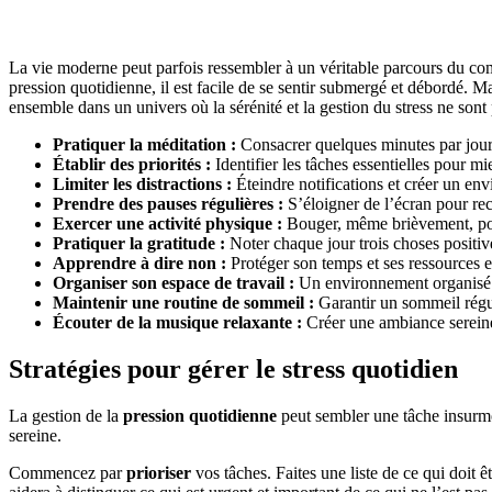
La vie moderne peut parfois ressembler à un véritable parcours du combat
pression quotidienne, il est facile de se sentir submergé et débordé. M
ensemble dans un univers où la sérénité et la gestion du stress ne sont 
Pratiquer la méditation :
Consacrer quelques minutes par jour 
Établir des priorités :
Identifier les tâches essentielles pour m
Limiter les distractions :
Éteindre notifications et créer un en
Prendre des pauses régulières :
S’éloigner de l’écran pour rec
Exercer une activité physique :
Bouger, même brièvement, pour
Pratiquer la gratitude :
Noter chaque jour trois choses positiv
Apprendre à dire non :
Protéger son temps et ses ressources e
Organiser son espace de travail :
Un environnement organisé sti
Maintenir une routine de sommeil :
Garantir un sommeil régul
Écouter de la musique relaxante :
Créer une ambiance sereine 
Stratégies pour gérer le stress quotidien
La gestion de la
pression quotidienne
peut sembler une tâche insurm
sereine.
Commencez par
prioriser
vos tâches. Faites une liste de ce qui doit 