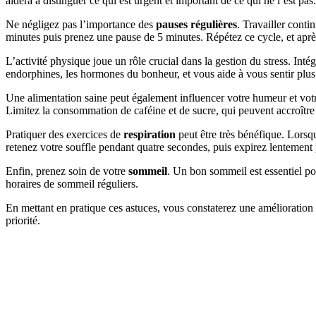
aidera à distinguer ce qui est urgent et important de ce qui ne l’est pas.
Ne négligez pas l’importance des
pauses régulières
. Travailler conti
minutes puis prenez une pause de 5 minutes. Répétez ce cycle, et aprè
L’activité physique joue un rôle crucial dans la gestion du stress. In
endorphines, les hormones du bonheur, et vous aide à vous sentir plus
Une alimentation saine peut également influencer votre humeur et vo
Limitez la consommation de caféine et de sucre, qui peuvent accroître
Pratiquer des exercices de
respiration
peut être très bénéfique. Lorsq
retenez votre souffle pendant quatre secondes, puis expirez lentement
Enfin, prenez soin de votre
sommeil
. Un bon sommeil est essentiel p
horaires de sommeil réguliers.
En mettant en pratique ces astuces, vous constaterez une amélioration 
priorité.