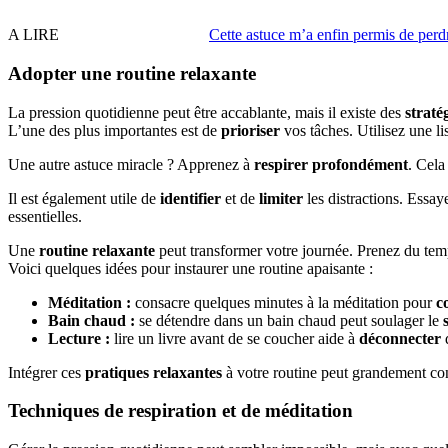
A LIRE
Cette astuce m’a enfin permis de perdr
Adopter une routine relaxante
La pression quotidienne peut être accablante, mais il existe des
straté
L’une des plus importantes est de
prioriser
vos tâches. Utilisez une li
Une autre astuce miracle ? Apprenez à
respirer profondément
. Cela
Il est également utile de
identifier
et de
limiter
les distractions. Essay
essentielles.
Une
routine relaxante
peut transformer votre journée. Prenez du temp
Voici quelques idées pour instaurer une routine apaisante :
Méditation :
consacre quelques minutes à la méditation pour
c
Bain chaud :
se détendre dans un bain chaud peut soulager le
Lecture :
lire un livre avant de se coucher aide à
déconnecter
d
Intégrer ces
pratiques relaxantes
à votre routine peut grandement con
Techniques de respiration et de méditation