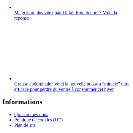
Maigrit-on plus vite quand il fait froid dehors ? Voici la
réponse
Graisse abdominale : voici la nouvelle boisson “miracle” ultra
efficace pour perdre du ventre à consommer cet hiver
Informations
Qui sommes-nous
Politique de cookies (UE)
Plan de site