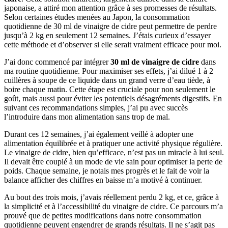
japonaise, a attiré mon attention grâce à ses promesses de résultats.
Selon certaines études menées au Japon, la consommation
quotidienne de 30 ml de vinaigre de cidre peut permettre de perdre
jusqu’à 2 kg en seulement 12 semaines. J’étais curieux d’essayer
cette méthode et d’observer si elle serait vraiment efficace pour moi.
J’ai donc commencé par intégrer
30 ml de vinaigre de cidre
dans
ma routine quotidienne. Pour maximiser ses effets, j’ai dilué 1 à 2
cuillères à soupe de ce liquide dans un grand verre d’eau tiède, à
boire chaque matin. Cette étape est cruciale pour non seulement le
goût, mais aussi pour éviter les potentiels désagréments digestifs. En
suivant ces recommandations simples, j’ai pu avec succès
l’introduire dans mon alimentation sans trop de mal.
Durant ces 12 semaines, j’ai également veillé à adopter une
alimentation équilibrée et à pratiquer une activité physique régulière.
Le vinaigre de cidre, bien qu’efficace, n’est pas un miracle à lui seul.
Il devait être couplé à un mode de vie sain pour optimiser la perte de
poids. Chaque semaine, je notais mes progrès et le fait de voir la
balance afficher des chiffres en baisse m’a motivé à continuer.
Au bout des trois mois, j’avais réellement perdu 2 kg, et ce, grâce à
la simplicité et à l’accessibilité du vinaigre de cidre. Ce parcours m’a
prouvé que de petites modifications dans notre consommation
quotidienne peuvent engendrer de grands résultats. Il ne s’agit pas