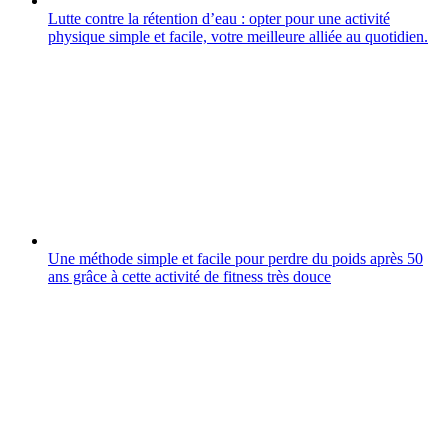
Lutte contre la rétention d’eau : opter pour une activité
physique simple et facile, votre meilleure alliée au quotidien.
Une méthode simple et facile pour perdre du poids après 50
ans grâce à cette activité de fitness très douce