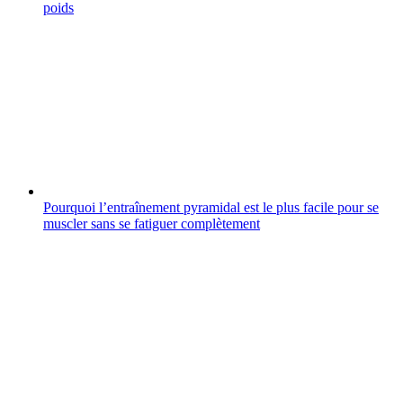
poids
Pourquoi l’entraînement pyramidal est le plus facile pour se
muscler sans se fatiguer complètement