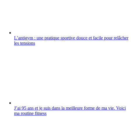
L’antigym : une pratique sportive douce et facile pour relâcher
les tensions
J’ai 95 ans et je suis dans la meilleure forme de ma vie. Voici
ma routine fitness