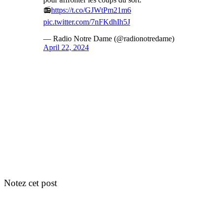
📻
https://t.co/GJWtPm21m6
pic.twitter.com/7nFKdhIh5J
— Radio Notre Dame (@radionotredame)
April 22, 2024
Notez cet post