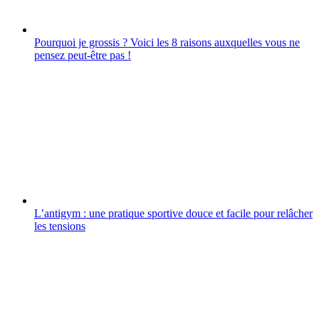
Pourquoi je grossis ? Voici les 8 raisons auxquelles vous ne
pensez peut-être pas !
L’antigym : une pratique sportive douce et facile pour relâcher
les tensions