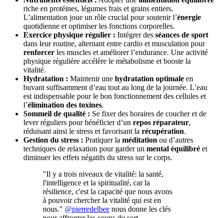
riche en protéines, légumes frais et grains entiers.
L’alimentation joue un rôle crucial pour soutenir l’
énergie
quotidienne et optimiser les fonctions corporelles.
Exercice physique régulier :
Intégrer des
séances de sport
dans leur routine, alternant entre cardio et musculation pour
renforcer
les muscles et améliorer l’endurance. Une activité
physique régulière accélère le métabolisme et booste la
vitalité.
Hydratation :
Maintenir une
hydratation optimale
en
buvant suffisamment d’eau tout au long de la journée. L’eau
est indispensable pour le bon fonctionnement des cellules et
l’
élimination des toxines
.
Sommeil de qualité :
Se fixer des horaires de coucher et de
lever réguliers pour bénéficier d’un
repos réparateur
,
réduisant ainsi le stress et favorisant la
récupération
.
Gestion du stress :
Pratiquer la
méditation
ou d’autres
techniques de relaxation pour garder un
mental équilibré
et
diminuer les effets négatifs du stress sur le corps.
"Il y a trois niveaux de vitalité: la santé,
l'intelligence et la spiritualité, car la
résilience, c'est la capacité que nous avons
à pouvoir chercher la vitalité qui est en
nous."
@pierredelbee
nous donne les clés
pour affronter les coups du sort.