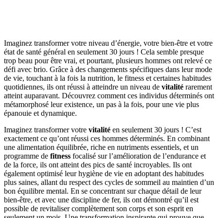
Imaginez transformer votre niveau d’énergie, votre bien-être et votre
état de santé général en seulement 30 jours ! Cela semble presque
trop beau pour être vrai, et pourtant, plusieurs hommes ont relevé ce
défi avec brio. Grâce à des changements spécifiques dans leur mode
de vie, touchant à la fois la nutrition, le fitness et certaines habitudes
quotidiennes, ils ont réussi à atteindre un niveau de
vitalité
rarement
atteint auparavant. Découvrez comment ces individus déterminés ont
métamorphosé leur existence, un pas à la fois, pour une vie plus
épanouie et dynamique.
Imaginez transformer votre
vitalité
en seulement 30 jours ! C’est
exactement ce qu’ont réussi ces hommes déterminés. En combinant
une alimentation équilibrée, riche en nutriments essentiels, et un
programme de
fitness
focalisé sur l’amélioration de l’endurance et
de la force, ils ont atteint des pics de santé incroyables. Ils ont
également optimisé leur hygiène de vie en adoptant des habitudes
plus saines, allant du respect des cycles de sommeil au maintien d’un
bon équilibre mental. En se concentrant sur chaque détail de leur
bien-être, et avec une discipline de fer, ils ont démontré qu’il est
possible de revitaliser complètement son corps et son esprit en
seulement un mois. Une transformation inspirante qui prouve que