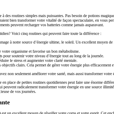
 à des routines simples mais puissantes. Pas besoin de potions magiques 
rraient bien transformer votre vitalité de façon spectaculaire, en vous 
ments peuvent recharger vos batteries comme jamais auparavant.
dien? Voici cinq routines qui peuvent faire toute la différence :
mage à notre source d’énergie ultime, le soleil. Un excellent moyen de
se votre organisme et favorise un bon métabolisme.
s pour soutenir votre niveau d’énergie tout au long de la journée.
uire le stress et augmenter votre clarté mentale.
 objectifs clairs. Cela permet de gérer votre énergie plus efficacement 
vez non seulement améliorer votre santé, mais aussi transformer votre é
se en place de petites routines quotidiennes peut faire une énorme diffé
ui peuvent radicalement transformer votre énergie en une source illimité
icieuse de vos journées.
ante
est un excellent moyen de réveiller votre corps et votre esprit. Cet 