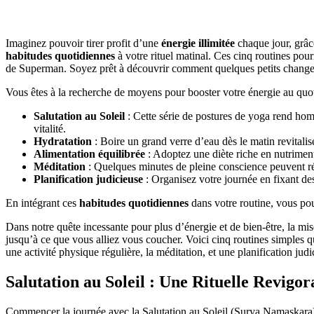
Imaginez pouvoir tirer profit d’une
énergie illimitée
chaque jour, grâce
habitudes quotidiennes
à votre rituel matinal. Ces cinq routines pou
de Superman. Soyez prêt à découvrir comment quelques petits change
Vous êtes à la recherche de moyens pour booster votre énergie au quoti
Salutation au Soleil
: Cette série de postures de yoga rend hom
vitalité.
Hydratation
: Boire un grand verre d’eau dès le matin revitali
Alimentation équilibrée
: Adoptez une diète riche en nutriment
Méditation
: Quelques minutes de pleine conscience peuvent réd
Planification judicieuse
: Organisez votre journée en fixant des
En intégrant ces
habitudes quotidiennes
dans votre routine, vous pou
Dans notre quête incessante pour plus d’énergie et de bien-être, la mi
jusqu’à ce que vous alliez vous coucher. Voici cinq routines simples q
une activité physique régulière, la méditation, et une planification jud
Salutation au Soleil : Une Rituelle Revigor
Commencer la journée avec la Salutation au Soleil (Surya Namaskara) 