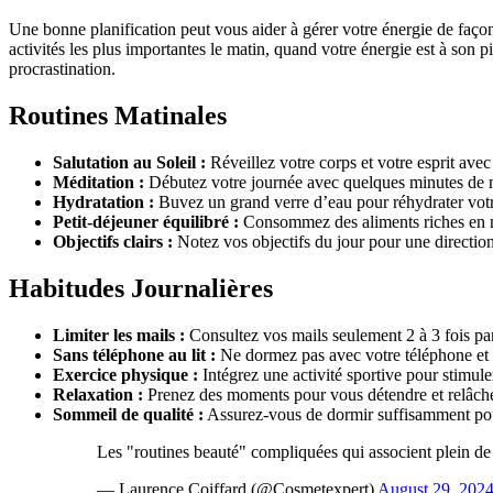
Une bonne planification peut vous aider à gérer votre énergie de façon p
activités les plus importantes le matin, quand votre énergie est à son pi
procrastination.
Routines Matinales
Salutation au Soleil :
Réveillez votre corps et votre esprit av
Méditation :
Débutez votre journée avec quelques minutes de m
Hydratation :
Buvez un grand verre d’eau pour réhydrater votr
Petit-déjeuner équilibré :
Consommez des aliments riches en nu
Objectifs clairs :
Notez vos objectifs du jour pour une direction
Habitudes Journalières
Limiter les mails :
Consultez vos mails seulement 2 à 3 fois par 
Sans téléphone au lit :
Ne dormez pas avec votre téléphone et n
Exercice physique :
Intégrez une activité sportive pour stimuler
Relaxation :
Prenez des moments pour vous détendre et relâcher
Sommeil de qualité :
Assurez-vous de dormir suffisamment pour
Les "routines beauté" compliquées qui associent plein de 
— Laurence Coiffard (@Cosmetexpert)
August 29, 202