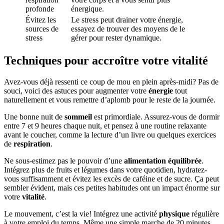
profonde
énergique.
Évitez les
Le stress peut drainer votre énergie,
sources de
essayez de trouver des moyens de le
stress
gérer pour rester dynamique.
Techniques pour accroître votre vitalité
Avez-vous déjà ressenti ce coup de mou en plein après-midi? Pas de
souci, voici des astuces pour augmenter votre
énergie
tout
naturellement et vous remettre d’aplomb pour le reste de la journée.
Une bonne nuit de
sommeil
est primordiale. Assurez-vous de dormir
entre 7 et 9 heures chaque nuit, et pensez à une routine relaxante
avant le coucher, comme la lecture d’un livre ou quelques exercices
de
respiration
.
Ne sous-estimez pas le pouvoir d’une
alimentation équilibrée
.
Intégrez plus de fruits et légumes dans votre quotidien, hydratez-
vous suffisamment et évitez les excès de caféine et de sucre. Ça peut
sembler évident, mais ces petites habitudes ont un impact énorme sur
votre
vitalité
.
Le mouvement, c’est la vie! Intégrez une activité
physique
régulière
à votre emploi du temps. Même une simple marche de 20 minutes