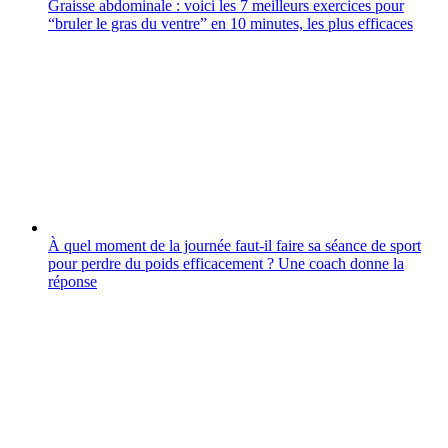
Graisse abdominale : voici les 7 meilleurs exercices pour
“bruler le gras du ventre” en 10 minutes, les plus efficaces
À quel moment de la journée faut-il faire sa séance de sport
pour perdre du poids efficacement ? Une coach donne la
réponse