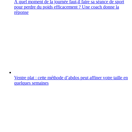
À quel moment de la journée faut-il faire sa séance de sport
pour perdre du poids efficacement ? Une coach donne la
réponse
Ventre plat : cette méthode d’abdos peut affiner votre taille en
quelques semaines